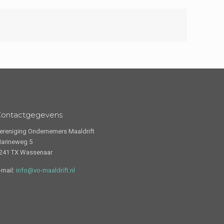
Contactgegevens
ereniging Ondernemers Maaldrift
arineweg 5
241 TX Wassenaar
-mail:
info@vo-maaldrift.nl