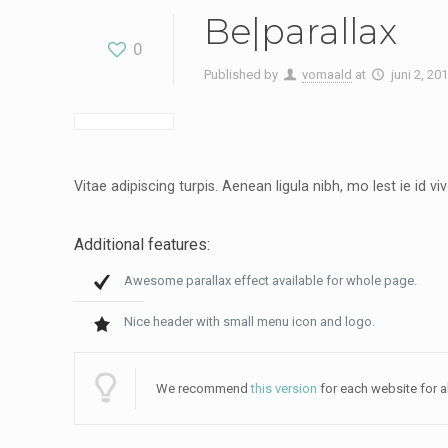
Be|parallax
0
Published by
vomaald
at
juni 2, 20
Vitae adipiscing turpis. Aenean ligula nibh, mo lest ie id viv
Additional features:
Awesome parallax effect available for whole page.
Nice header with small menu icon and logo.
We recommend
this version
for each website for al