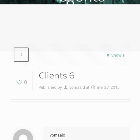
6
Show all
Clients 6
0
Published by
vomaald
at
mei 27, 2015
vomaald