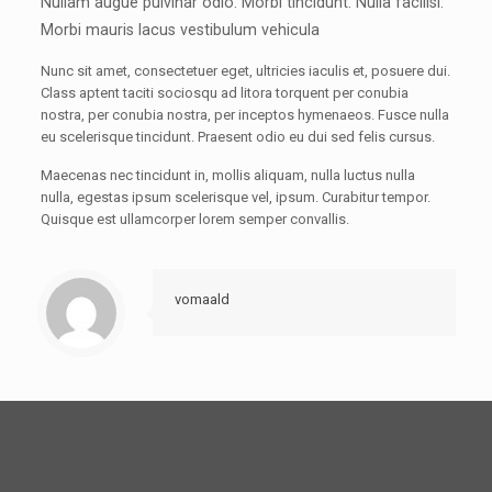
Nullam augue pulvinar odio. Morbi tincidunt. Nulla facilisi.
Morbi mauris lacus vestibulum vehicula
Nunc sit amet, consectetuer eget, ultricies iaculis et, posuere dui.
Class aptent taciti sociosqu ad litora torquent per conubia
nostra, per conubia nostra, per inceptos hymenaeos. Fusce nulla
eu scelerisque tincidunt. Praesent odio eu dui sed felis cursus.
Maecenas nec tincidunt in, mollis aliquam, nulla luctus nulla
nulla, egestas ipsum scelerisque vel, ipsum. Curabitur tempor.
Quisque est ullamcorper lorem semper convallis.
vomaald