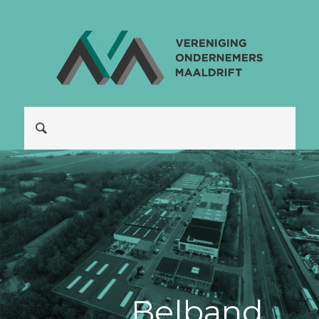
Be|band