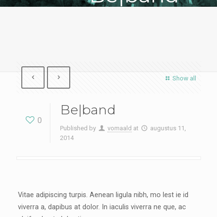
Show all
Be|band
0
Published by
vomaald
at
augustus 11,
2014
Vitae adipiscing turpis. Aenean ligula nibh, mo lest ie id
viverra a, dapibus at dolor. In iaculis viverra ne que, ac