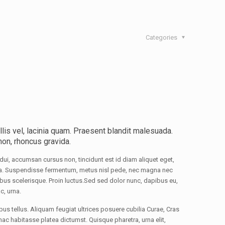
Categories
lis vel, lacinia quam. Praesent blandit malesuada.
on, rhoncus gravida.
dui, accumsan cursus non, tincidunt est id diam aliquet eget,
retra. Suspendisse fermentum, metus nisl pede, nec magna nec
ibus scelerisque. Proin luctus.Sed sed dolor nunc, dapibus eu,
c, urna.
us tellus. Aliquam feugiat ultrices posuere cubilia Curae, Cras
 habitasse platea dictumst. Quisque pharetra, urna elit,