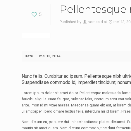
Pellentesque
5
Published by
vomaald
at
mei 13, 20
Date
mei 13, 2014
Nunc felis. Curabitur ac ipsum. Pellentesque nibh ultr
Suspendisse commodo id, imperdiet tincidunt, nonum
Lorem ipsum dolor sit amet dolor. Pellentesque malesuada fames ac
faucibus ligula. Nam feugiat, pulvinar felis, interdum arcu erat 
ante. Proin id mi vitae massa. Maecenas quam elit est, at lorem d
ullamcorper libero ornare lectus felis, interdum mi id lorem. Prae
Nam dictum eu, posuere dui. In hac habitasse platea dictumst. Pra
mauris sit amet quam. Nam dictum commodo, tincidunt fermentum. 