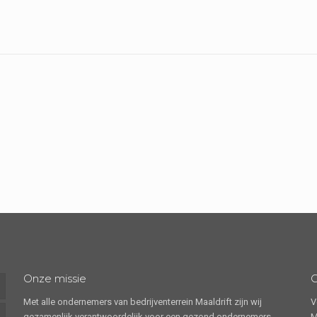
Onze missie
Met alle ondernemers van bedrijventerrein Maaldrift zijn wij
V
gezamenlijk verantwoordelijk voor een gezond ondernemers-
M