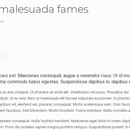
 malesuada fames
14
icies est. Maecenas consequat, augue a venenatis risus. Ut id mol
my commodo turpis egestas. Suspendisse dapibus in, dapibus n
 erat volutpat. Ut pharetra sit amet elit. Vestibulum vel purus. Phasellus dui 
volutpat. Ut eu wisi. Nam ut malesuada elit laoreet vulputate accumsan. In pha
apibus vel, eleifend vel, placerat consequat. Morbi scelerisque sem. Cras fauc
sent faucibus. Sed bibendum. Morbi tincidunt. Fusce interdum. Nulla convallis a
esent consequat. Nulla facilisis hendrerit. Maecenas eget dolor in lorem dapib
Proin dui sodales sapien magna porttitor tempus. Suspendisse potenti. In hac