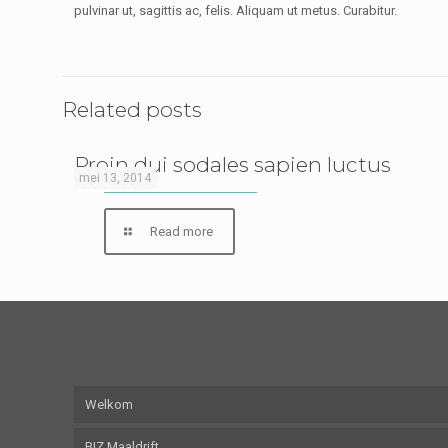
pulvinar ut, sagittis ac, felis. Aliquam ut metus. Curabitur.
Related posts
Proin dui sodales sapien luctus
mei 13, 2014
Read more
Welkom
BIZ Maaldrift