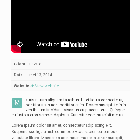
Client
Envato
Date
mei 13, 2014
Website
View website
auris rutrum aliquam faucibus. Ut et ligula consectetur,
M
porttitor risus non, porttitor enim. Donec suscipit felis in
vestibulum tincidunt. Vivamus eu placerat erat. Quisque
eu justo a eros semper dapibus. Curabitur eget suscipit metus.
Lorem ipsum dolor sit amet, consectetur adipiscing elit.
Suspendisse ligula nisl, commodo vitae sapien eu, tempus
vulputate libero. Maecenas accumsan massa a tortor suscipit,