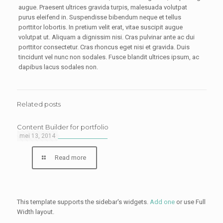
augue. Praesent ultrices gravida turpis, malesuada volutpat
purus eleifend in. Suspendisse bibendum neque et tellus
porttitor lobortis. In pretium velit erat, vitae suscipit augue
volutpat ut. Aliquam a dignissim nisi. Cras pulvinar ante ac dui
porttitor consectetur. Cras rhoncus eget nisi et gravida. Duis
tincidunt vel nunc non sodales. Fusce blandit ultrices ipsum, ac
dapibus lacus sodales non.
Related posts
Content Builder for portfolio
mei 13, 2014
Read more
This template supports the sidebar's widgets.
Add one
or use Full
Width layout.