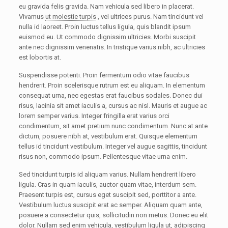
eu gravida felis gravida. Nam vehicula sed libero in placerat.
Vivamus
ut molestie turpis
, vel ultrices purus. Nam tincidunt vel
nulla id laoreet. Proin luctus tellus ligula, quis blandit ipsum
euismod eu. Ut commodo dignissim ultricies. Morbi suscipit
ante nec dignissim venenatis. In tristique varius nibh, ac ultricies
est lobortis at.
Suspendisse potenti. Proin fermentum odio vitae faucibus
hendrerit. Proin scelerisque rutrum est eu aliquam. In elementum
consequat urna, nec egestas erat faucibus sodales. Donec dui
risus, lacinia sit amet iaculis a, cursus ac nisl. Mauris et augue ac
lorem semper varius. Integer fringilla erat varius orci
condimentum, sit amet pretium nunc condimentum. Nunc at ante
dictum, posuere nibh at, vestibulum erat. Quisque elementum
tellus id tincidunt vestibulum. Integer vel augue sagittis, tincidunt
risus non, commodo ipsum. Pellentesque vitae urna enim.
Sed tincidunt turpis id aliquam varius. Nullam hendrerit libero
ligula. Cras in quam iaculis, auctor quam vitae, interdum sem.
Praesent turpis est, cursus eget suscipit sed, porttitor a ante.
Vestibulum luctus suscipit erat ac semper. Aliquam quam ante,
posuere a consectetur quis, sollicitudin non metus. Donec eu elit
dolor. Nullam sed enim vehicula, vestibulum ligula ut, adipiscing