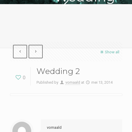
2
Show all
Wedding 2
0
Published by
vomaald
at
mei 13, 2014
vomaald