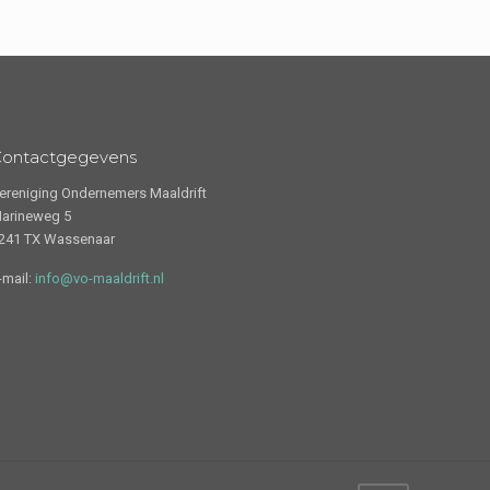
Contactgegevens
ereniging Ondernemers Maaldrift
arineweg 5
241 TX Wassenaar
-mail:
info@vo-maaldrift.nl