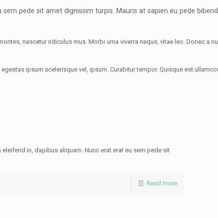
 eu sem pede sit amet dignissim turpis. Mauris at sapien eu pede bi
montes, nascetur ridiculus mus. Morbi urna viverra neque, vitae leo. Donec a 
la, egestas ipsum scelerisque vel, ipsum. Curabitur tempor. Quisque est ullamc
 eleifend in, dapibus aliquam. Nunc erat erat eu sem pede sit
Read more