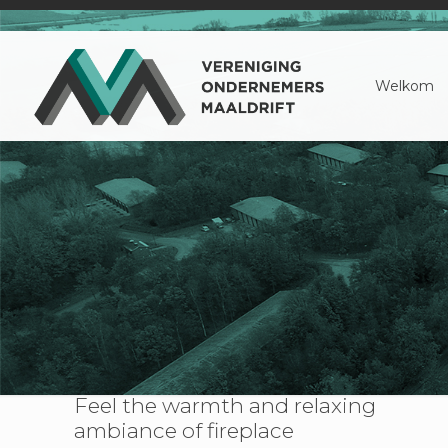
Welkom
Feel the warmth and relaxing
ambiance of fireplace