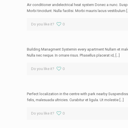
Air conditioner andelectrical heat system Donec a nunc. Susp
Morbi tincidunt. Nulla facilisi. Morbi mauris lacus vestibulum [
Do you like it?
0
Building Managment Systemin every apartment Nullam et male
Nulla nec neque. In ornare risus. Phasellus placerat id, […]
Do you like it?
0
Perfect localization in the centre with park nearby Suspendis
felis, malesuada ultricies. Curabitur et ligula. Ut molestie […]
Do you like it?
0