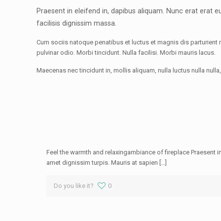
Praesent in eleifend in, dapibus aliquam. Nunc erat erat
facilisis dignissim massa.
Cum sociis natoque penatibus et luctus et magnis dis parturient 
pulvinar odio. Morbi tincidunt. Nulla facilisi. Morbi mauris lacus.
Maecenas nec tincidunt in, mollis aliquam, nulla luctus nulla nul
Feel the warmth and relaxingambiance of fireplace Praesent in
amet dignissim turpis. Mauris at sapien […]
Do you like it?
0